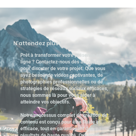
N'attendez plus !
Prêt à transformer votre présence en
ligne ? Contactez-nous dès aujourd'hui
pour discuter de votre projet. Que vous
ayez besoin de vidéos captivantes, de
photographies professionnelles ou de
stratégies de réseaux sociaux efficaces,
nous sommes là pour vous aider à
atteindre vos objectifs.
Notre processus complet de création de
contenu est conçu pour être fluide et
efficace, tout en garantissant des
résultats de haute qualité. Que vous