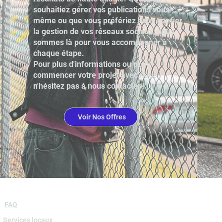
souhaitiez gérer vos publications vous-
même ou que vous préfériez nous confier
la gestion de vos réseaux sociaux, nous
sommes là pour vous accompagner à
chaque étape.
Pour plus d'informations ou pour
commencer votre projet avec nous,
n'hésitez pas à nous contacter !
Voir Nos Offres
FAQ
Services locaux