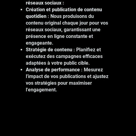
réseaux sociaux :
Création et publication de contenu
quotidien
: Nous produisons du
contenu original chaque jour pour vos
Nos services de photographie à
réseaux sociaux, garantissant une
Montréal incluent :
présence en ligne constante et
Photographie de produits : Mettez en
engageante.
valeur vos produits avec des images
Stratégie de contenu
: Planifiez et
de haute qualité.
exécutez des campagnes efficaces
Photographie d'événements :
adaptées à votre public cible.
Capturez les moments clés de vos
Analyse de performance
: Mesurez
événements professionnels.
l'impact de vos publications et ajustez
Photographie de portrait : Montrez le
vos stratégies pour maximiser
visage humain de votre entreprise.
l'engagement.