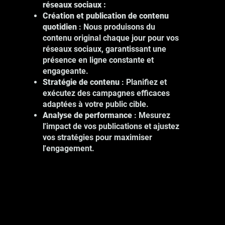
réseaux sociaux :
Création et publication de contenu
quotidien
: Nous produisons du
contenu original chaque jour pour vos
Nos services de photographie à
réseaux sociaux, garantissant une
Montréal incluent :
présence en ligne constante et
Photographie de produits : Mettez en
engageante.
valeur vos produits avec des images
Stratégie de contenu
: Planifiez et
de haute qualité.
exécutez des campagnes efficaces
Photographie d'événements :
adaptées à votre public cible.
Capturez les moments clés de vos
Analyse de performance
: Mesurez
événements professionnels.
l'impact de vos publications et ajustez
Photographie de portrait : Montrez le
vos stratégies pour maximiser
visage humain de votre entreprise.
l'engagement.