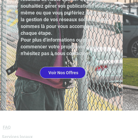
souhaitiez gérer vos publications vous-
même ou que vous préfériez nous confier
la gestion de vos réseaux sociaux, nous
sommes là pour vous accompagner à
chaque étape.
Pour plus d'informations ou pour
commencer votre projet avec nous,
n'hésitez pas à nous contacter !
Voir Nos Offres
FAQ
Services locaux