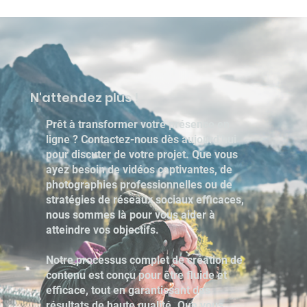
N'attendez plus !
Prêt à transformer votre présence en
ligne ? Contactez-nous dès aujourd'hui
pour discuter de votre projet. Que vous
ayez besoin de vidéos captivantes, de
photographies professionnelles ou de
stratégies de réseaux sociaux efficaces,
nous sommes là pour vous aider à
atteindre vos objectifs.
Notre processus complet de création de
contenu est conçu pour être fluide et
efficace, tout en garantissant des
résultats de haute qualité. Que vous