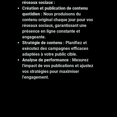
réseaux sociaux :
Création et publication de contenu
quotidien
: Nous produisons du
contenu original chaque jour pour vos
Nos services de photographie à
réseaux sociaux, garantissant une
Montréal incluent :
présence en ligne constante et
Photographie de produits : Mettez en
engageante.
valeur vos produits avec des images
Stratégie de contenu
: Planifiez et
de haute qualité.
exécutez des campagnes efficaces
Photographie d'événements :
adaptées à votre public cible.
Capturez les moments clés de vos
Analyse de performance
: Mesurez
événements professionnels.
l'impact de vos publications et ajustez
Photographie de portrait : Montrez le
vos stratégies pour maximiser
visage humain de votre entreprise.
l'engagement.