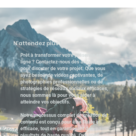
N'attendez plus !
Prêt à transformer votre présence en
ligne ? Contactez-nous dès aujourd'hui
pour discuter de votre projet. Que vous
ayez besoin de vidéos captivantes, de
photographies professionnelles ou de
stratégies de réseaux sociaux efficaces,
nous sommes là pour vous aider à
atteindre vos objectifs.
Notre processus complet de création de
contenu est conçu pour être fluide et
efficace, tout en garantissant des
résultats de haute qualité. Que vous