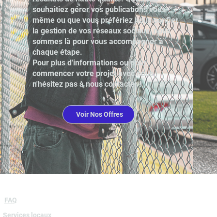
souhaitiez gérer vos publications vous-
même ou que vous préfériez nous confier
la gestion de vos réseaux sociaux, nous
sommes là pour vous accompagner à
chaque étape.
Pour plus d'informations ou pour
commencer votre projet avec nous,
n'hésitez pas à nous contacter !
Voir Nos Offres
FAQ
Services locaux