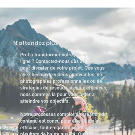
N'attendez plus !
Prêt à transformer votre présence en
ligne ? Contactez-nous dès aujourd'hui
pour discuter de votre projet. Que vous
ayez besoin de vidéos captivantes, de
photographies professionnelles ou de
stratégies de réseaux sociaux efficaces,
nous sommes là pour vous aider à
atteindre vos objectifs.
Notre processus complet de création de
contenu est conçu pour être fluide et
efficace, tout en garantissant des
résultats de haute qualité. Que vous