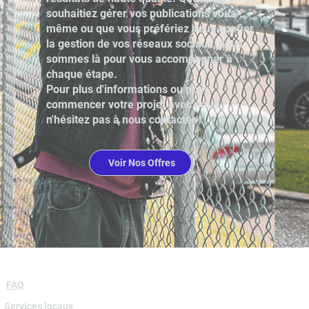
souhaitiez gérer vos publications vous-
même ou que vous préfériez nous confier
la gestion de vos réseaux sociaux, nous
sommes là pour vous accompagner à
chaque étape.
Pour plus d'informations ou pour
commencer votre projet avec nous,
n'hésitez pas à nous contacter !
Voir Nos Offres
FAQ
Services locaux