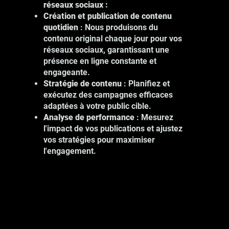
réseaux sociaux :
Création et publication de contenu
quotidien
: Nous produisons du
contenu original chaque jour pour vos
Nos services de photographie à
réseaux sociaux, garantissant une
Montréal incluent :
présence en ligne constante et
Photographie de produits : Mettez en
engageante.
valeur vos produits avec des images
Stratégie de contenu
: Planifiez et
de haute qualité.
exécutez des campagnes efficaces
Photographie d'événements :
adaptées à votre public cible.
Capturez les moments clés de vos
Analyse de performance
: Mesurez
événements professionnels.
l'impact de vos publications et ajustez
Photographie de portrait : Montrez le
vos stratégies pour maximiser
visage humain de votre entreprise.
l'engagement.